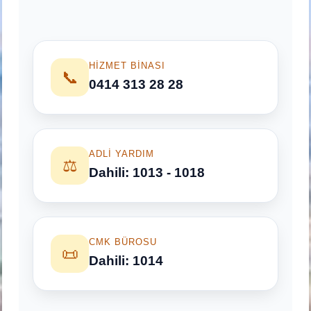
HIZMET BINASI
📞
0414 313 28 28
ADLI YARDIM
⚖️
Dahili: 1013 - 1018
CMK BÜROSU
📜
Dahili: 1014