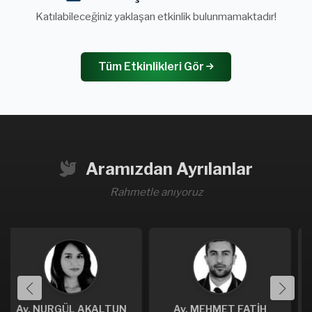
Katılabileceğiniz yaklaşan etkinlik bulunmamaktadır!
Tüm Etkinlikleri Gör
Aramızdan Ayrılanlar
Rahmetle anıyoruz
N
Av. MEHMET FATİH
Av. MUSTAFA HARTAVİ