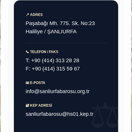
📍 ADRES
Paşabağı Mh. 775. Sk. No:23
Haliliye / ŞANLIURFA
📞 TELEFON / FAKS
T: +90 (414) 313 28 28
F: +90 (414) 315 59 67
📧 E-POSTA
info@sanliurfabarosu.org.tr
🔐 KEP ADRESI
sanliurfabarosu@hs01.kep.tr