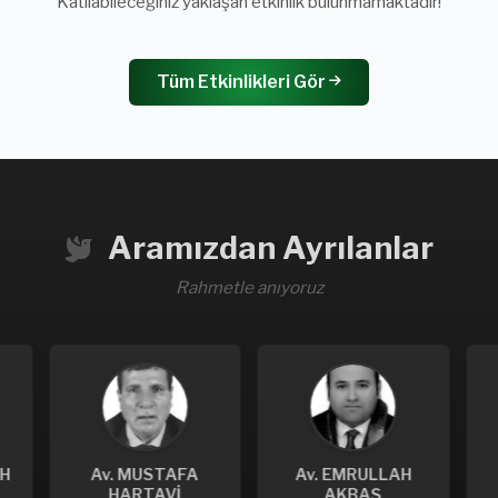
Katılabileceğiniz yaklaşan etkinlik bulunmamaktadır!
Tüm Etkinlikleri Gör
Aramızdan Ayrılanlar
Rahmetle anıyoruz
Av. EMRULLAH
Av. MUSTAFA
A
AKBAŞ
KEMAL BÖKE