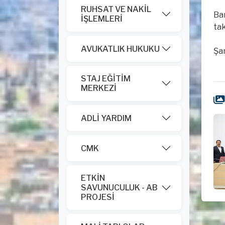
RUHSAT VE NAKİL
Ba
İŞLEMLERİ
tak
AVUKATLIK HUKUKU
Şan
STAJ EĞİTİM
MERKEZİ
ADLİ YARDIM
CMK
ETKİN
SAVUNUCULUK - AB
PROJESİ