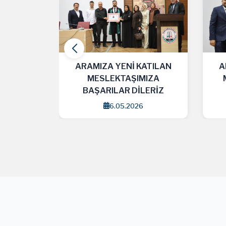
ATILAN
ARAMIZA YENİ KATILAN
A
MIZA
MESLEKTAŞLARIMIZA
LERİZ
BAŞARILAR DİLERİZ
29.04.2026