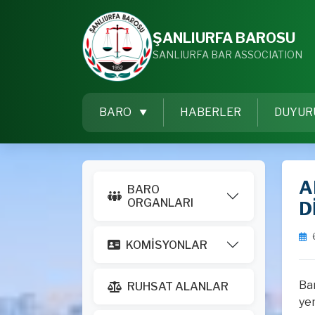
ŞANLIURFA BAROSU
SANLIURFA BAR ASSOCIATION
BARO
HABERLER
DUYUR
A
BARO
ORGANLARI
D
KOMİSYONLAR
Ba
RUHSAT ALANLAR
yem