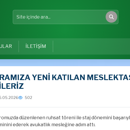
Site içinde ara
Ara
ULAR
İLETİŞİM
RAMIZA YENİ KATILAN MESLEKTA
İLERİZ
6.05.2026
502
romuzda düzenlenen ruhsat töreni ile staj dönemini başarı
inini ederek avukatlık mesleğine adım attı.