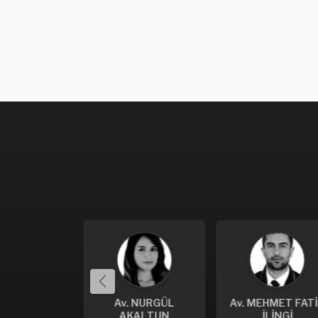
 NURGÜL
Av. MEHMET FATİH
Av. MUSTAFA
KALTUN
İLİNGİ
HARTAVİ