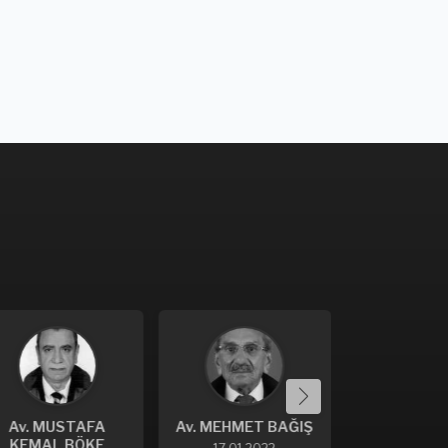
v. MEHMET BAĞIŞ
Av. HADİ KAYA
Av. İSA 