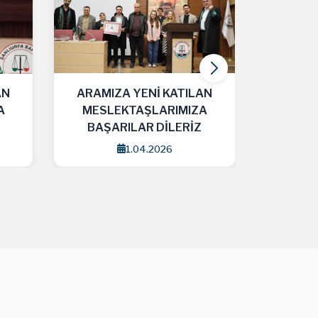
AN
ARAMIZA YENİ KATILAN
ARAMI
A
MESLEKTAŞLARIMIZA
MESL
BAŞARILAR DİLERİZ
BAŞA
25.03.2026