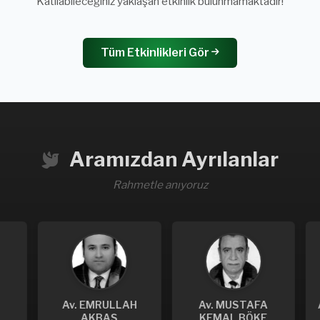
Katılabileceğiniz yaklaşan etkinlik bulunmamaktadır!
Tüm Etkinlikleri Gör
Aramızdan Ayrılanlar
Rahmetle anıyoruz
Av. EMRULLAH
Av. MUSTAFA
A
AKBAŞ
KEMAL BÖKE