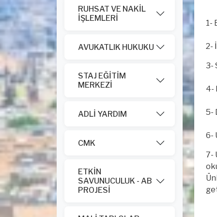
RUHSAT VE NAKİL
İŞLEMLERİ
1- 
2-
AVUKATLIK HUKUKU
3- 
STAJ EĞİTİM
MERKEZİ
4- 
5- 
ADLİ YARDIM
6- 
CMK
7- 
oku
ETKİN
Ün
SAVUNUCULUK - AB
get
PROJESİ