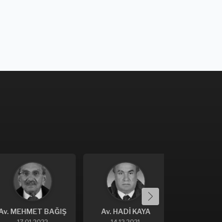
v. MEHMET BAĞIŞ
Av. HADİ KAYA
Av. İSA 