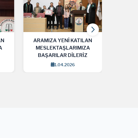
AN
ARAMIZA YENİ KATILAN
ARAMI
A
MESLEKTAŞLARIMIZA
MESL
BAŞARILAR DİLERİZ
BAŞA
25.03.2026