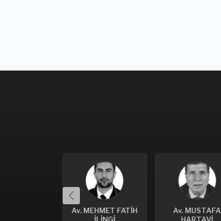
 NURGÜL
Av. MEHMET FATİH
Av. MUSTAFA
KALTUN
İLİNGİ
HARTAVİ