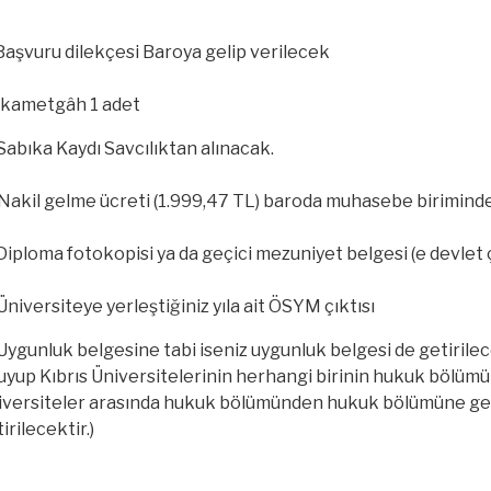
Başvuru dilekçesi Baroya gelip verilecek
 İkametgâh 1 adet
Sabıka Kaydı Savcılıktan alınacak.
Nakil gelme ücreti (1.999,47 TL) baroda muhasebe biriminde
Diploma fotokopisi ya da geçici mezuniyet belgesi (e devlet çık
Üniversiteye yerleştiğiniz yıla ait ÖSYM çıktısı
Uygunluk belgesine tabi iseniz uygunluk belgesi de getirilece
yup Kıbrıs Üniversitelerinin herhangi birinin hukuk bölümüne
iversiteler arasında hukuk bölümünden hukuk bölümüne geç
irilecektir.)