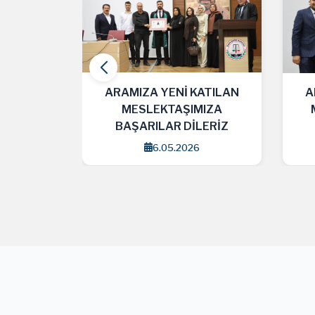
ATILAN
ARAMIZA YENİ KATILAN
A
MIZA
MESLEKTAŞLARIMIZA
LERİZ
BAŞARILAR DİLERİZ
29.04.2026