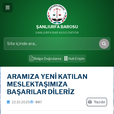
ŞANLIURFA BAROSU
SANLIURFA BAR ASSOCIATION
Site içinde ara
Ara
Belge Doğrulama
Hızlı Erişim
ARAMIZA YENİ KATILAN
MESLEKTAŞIMIZA
BAŞARILAR DİLERİZ
Yazdır
22.10.2025
887