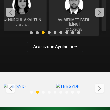
UN
Av. MEHMET FATİH
Av. MUSTAFA HARTAVİ
İLİNGİ
22.09.2023
23.10.2025
Aramızdan Ayrılanlar