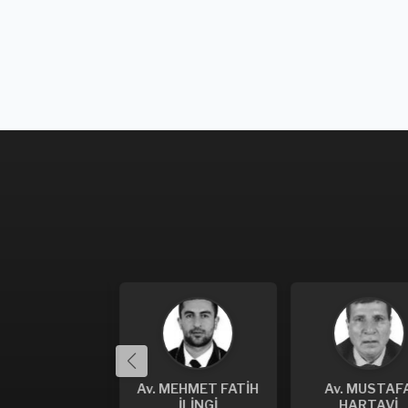
 NURGÜL
Av. MEHMET FATİH
Av. MUSTAFA
KALTUN
İLİNGİ
HARTAVİ