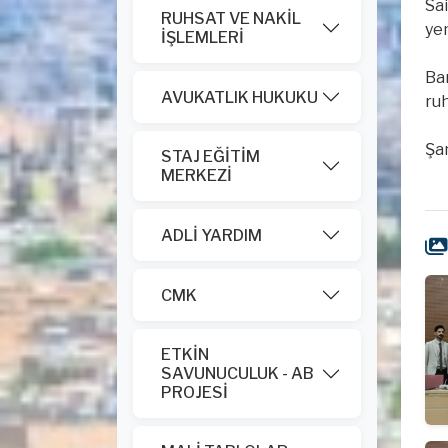
Sa
RUHSAT VE NAKİL
yem
İŞLEMLERİ
Ba
AVUKATLIK HUKUKU
ruh
Şan
STAJ EĞİTİM
MERKEZİ
ADLİ YARDIM
CMK
ETKİN
SAVUNUCULUK - AB
PROJESİ