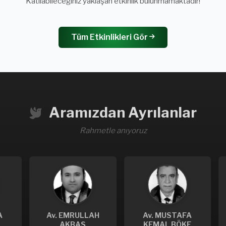
Katılabileceğiniz yaklaşan etkinlik bulunmamaktadır!
Tüm Etkinlikleri Gör
Aramızdan Ayrılanlar
Rahmetle anıyoruz
Av. EMRULLAH
Av. MUSTAFA
A
AKBAŞ
KEMAL BÖKE