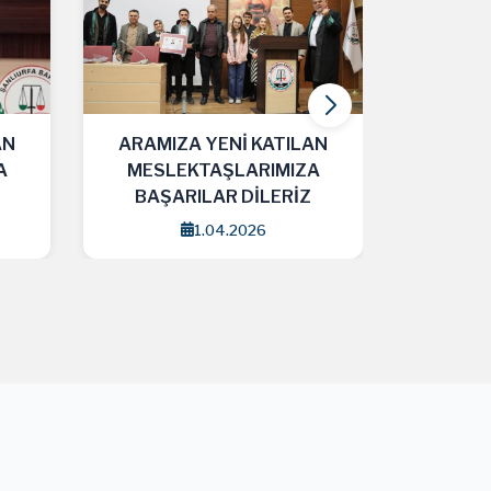
AN
ARAMIZA YENİ KATILAN
ARAMI
A
MESLEKTAŞLARIMIZA
MESL
BAŞARILAR DİLERİZ
BAŞA
25.03.2026