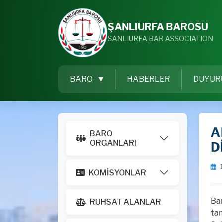
ŞANLIURFA BAROSU
SANLIURFA BAR ASSOCIATION
BARO
HABERLER
DUYUR
A
BARO
ORGANLARI
D
KOMİSYONLAR
Bar
RUHSAT ALANLAR
ta