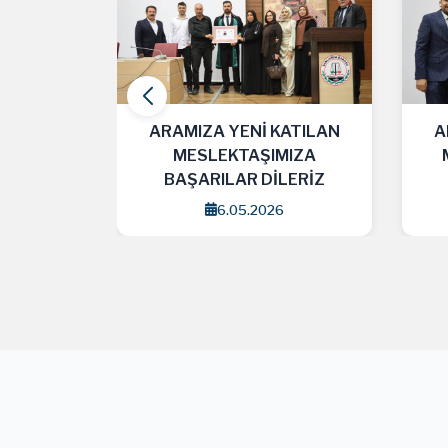
ATILAN
ARAMIZA YENİ KATILAN
A
MIZA
MESLEKTAŞLARIMIZA
LERİZ
BAŞARILAR DİLERİZ
29.04.2026